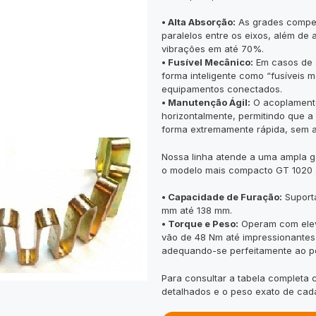
• Alta Absorção:
As grades compen
paralelos entre os eixos, além de
vibrações em até 70%.
• Fusível Mecânico:
Em casos de a
forma inteligente como “fusíveis 
equipamentos conectados.
• Manutenção Ágil:
O acoplamento
horizontalmente, permitindo que a
forma extremamente rápida, sem 
Nossa linha atende a uma ampla 
o modelo mais compacto GT 1020 a
• Capacidade de Furação:
Suport
mm até 138 mm.
• Torque e Peso:
Operam com elev
vão de 48 Nm até impressionantes
adequando-se perfeitamente ao po
Para consultar a tabela completa
detalhados e o peso exato de cad