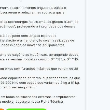
sam desalinhamentos angulares, axiais e
 absorverem e reduzirem as sobrecargas e
ltas sobrecargas no sistema, as grades atuam de
mecânicos”, protegendo a integridade dos demais
 é equipado com tampas bipartidas
 instalação e a manutenção sejam realizadas de
a necessidade de mover os equipamentos.
gama de exigências mecânicas, abrangendo desde
té as versões robustas como o GT 1120 e GT 1110:
am eixos com furações máximas que variam de 28
ada capacidade de força, suportando torques que
 93.200 Nm, com peças que variam de 2 kg a 81 kg,
rte do seu maquinário.
 com todas as dimensões externas, comprimentos
a modelo, acesse a nossa Ficha Técnica.